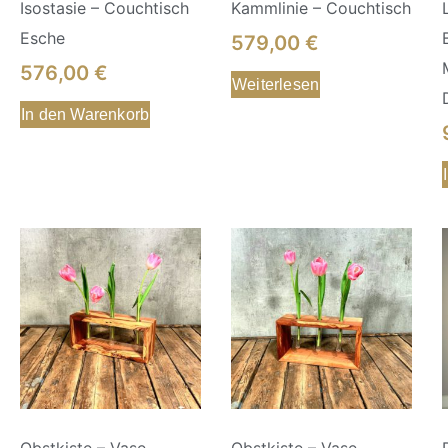
Isostasie – Couchtisch
Kammlinie – Couchtisch
Esche
579,00
€
576,00
€
Weiterlesen
In den Warenkorb
Obstkiste – Vase,
Obstkiste – Vase,