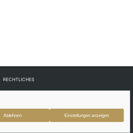
RECHTLICHES
AGB
Datenschutzerklärung
Cookie-Richtlinie (EU)
Impressum
Zahlungsarten
Versandarten
Ablehnen
Einstellungen anzeigen