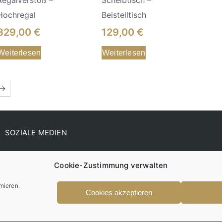
Hochregal
Beistelltisch
329,00
€
129,00
€
Weiterlesen
Weiterlesen
→
SOZIALE MEDIEN
Cookie-Zustimmung verwalten
mieren.
Cookies akzeptieren
© Dreikantholz - All rights reserved