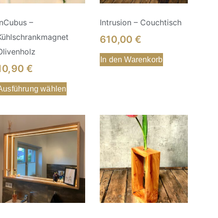
InCubus –
Intrusion – Couchtisch
Kühlschrankmagnet
610,00
€
Olivenholz
In den Warenkorb
10,90
€
Ausführung wählen