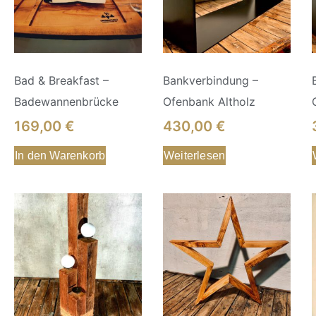
Bad & Breakfast –
Bankverbindung –
Badewannenbrücke
Ofenbank Altholz
169,00
€
430,00
€
In den Warenkorb
Weiterlesen