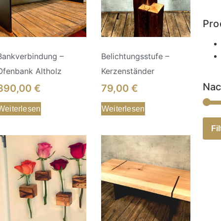
Pro
Bankverbindung –
Belichtungsstufe –
Ofenbank Altholz
Kerzenständer
Nac
390,00
€
79,00
€
Weiterlesen
Weiterlesen
Fil