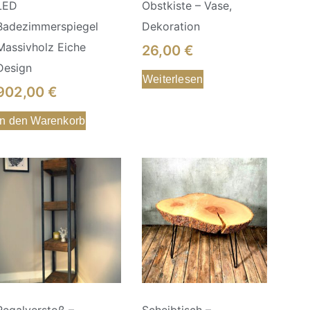
LED
Obstkiste – Vase,
Badezimmerspiegel
Dekoration
Massivholz Eiche
26,00
€
Design
Weiterlesen
902,00
€
In den Warenkorb
Regalverstoß –
Scheibtisch –