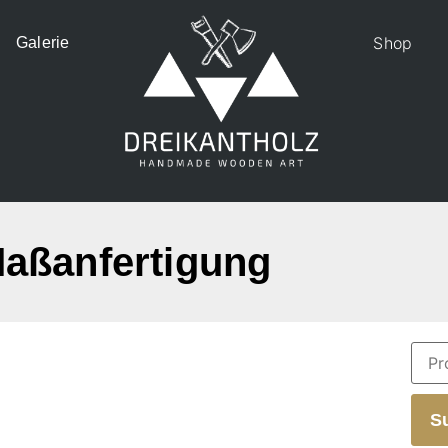
Shop
Galerie
aßanfertigung
S