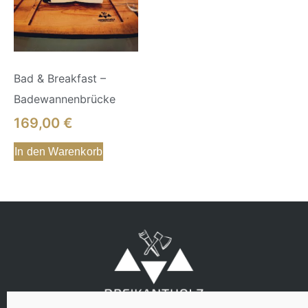
Bad & Breakfast –
Badewannenbrücke
169,00
€
In den Warenkorb