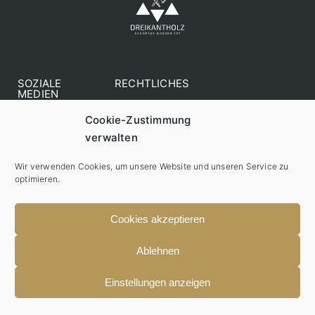
SOZIALE
RECHTLICHES
MEDIEN
AGB
Cookie-Zustimmung
verwalten
Datenschutzerklärung
Cookie-Richtlinie (EU)
Wir verwenden Cookies, um unsere Website und unseren Service zu
optimieren.
Impressum
Zahlungsarten
Cookies akzeptieren
Versandarten
Ablehnen
Einstellungen anzeigen
© Dreikantholz - All rights reserved